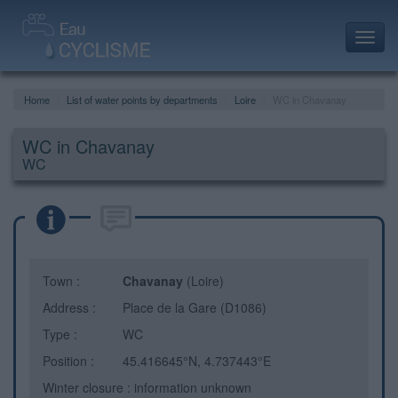
Toggl
navig
Home
List of water points by departments
Loire
WC in Chavanay
WC in Chavanay
WC
Town :
Chavanay
(Loire)
Address :
Place de la Gare (D1086)
Type :
WC
Position :
45.416645°N, 4.737443°E
Winter closure : information unknown