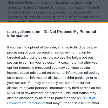
Sud (Saint-Pierre-de-Bœuf), juste après les deux hauts
piliers qui étaient à l'entrée d'un ancien pont supprimé sur le
Rhône à droite, faire encore quelques mètres pour aller
prendre à gauche en épingle la bretelle de sortie qui part en
direction de Chavanay et ses commerces. Suivre le
fléchage destiné aux cyclistes : franchir ainsi la passerelle,
traverser l'intersection avec une rue, puis tourner dans la
eau-cyclisme.com -
Do Not Process My Personal
Information
première à droite (la flèche a disparu ?), puis tourner à
gauche pour passer sous le pont sous la voie ferrée et
déboucher en zone urbaine sur la D1086 à très grande
If you wish to opt-out of the sale, sharing to third parties, or
circulation. Tourner à gauche puis juste après les
processing of your personal or sensitive information for
deuxièmes feux tricolores tourner à gauche en suivant la
targeted advertising by us, please use the below opt-out
flèche ''parking de la gare'' (plantée côté gauche) pour
section to confirm your selection. Please note that after your
arriver en face du bâtiment de l'ancienne gare. On trouvera
opt-out request is processed you may continue seeing
alors le bâtiment des toilettes avec ses grosses lettres ''WC''
interest-based ads based on personal information utilized by
immédiatement à sa droite.
us or personal information disclosed to third parties prior to
your opt-out. You may separately opt-out of the further
Visual cues
disclosure of your personal information by third parties on the
IAB’s list of downstream participants. This information may
also be disclosed by us to third parties on the
IAB’s List of
Downstream Participants
that may further disclose it to other
third parties.