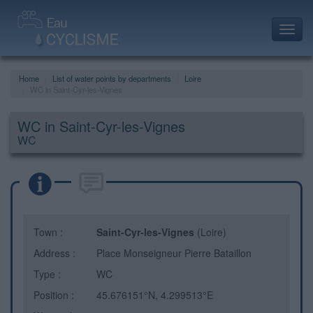
Toggl
navig
Home
List of water points by departments
Loire
WC in Saint-Cyr-les-Vignes
WC in Saint-Cyr-les-Vignes
WC
Town :
Saint-Cyr-les-Vignes
(Loire)
Address :
Place Monseigneur Pierre Bataillon
Type :
WC
Position :
45.676151°N, 4.299513°E