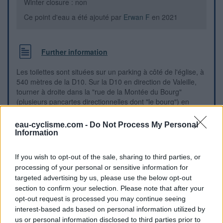
Winter closure : non
Ce point d'eau a été ajouté par
Erwan F
en 2021
Further information
Les toilettes sont situées sur un parking à côté de l'église, à
540 mètres de la D10. Sur la D10 en direction de Valeille,
tourner à droite dans la "rue de la Montée du Bourg"
(plusieurs pancartes directionnelles dont "le bourg") en
direction du village. Suivre cette rue qui monte (et débouche
sur la rue de l'église), et quand on a l'église sur sa gauche,
eau-cyclisme.com -
Do Not Process My Personal
tourner à droite dans le parking. Le petit bâtiment des
Information
toilettes est vers le fond dudit parking côté droit. Il s'agit
d'une cabine WC automatique à fermeture nocturne (de 22h
If you wish to opt-out of the sale, sharing to third parties, or
à 6h). N.B.: Sur le robinet-poussoir du lavabo il y a un point
processing of your personal or sensitive information for
rouge, mais c'est de l'eau froide qui coule et lors du test en
targeted advertising by us, please use the below opt-out
la laissant couler elle ne s'est pas réchauffée mais au
section to confirm your selection. Please note that after your
contraire légèrement rafraîchie.
opt-out request is processed you may continue seeing
interest-based ads based on personal information utilized by
Visual cues
us or personal information disclosed to third parties prior to