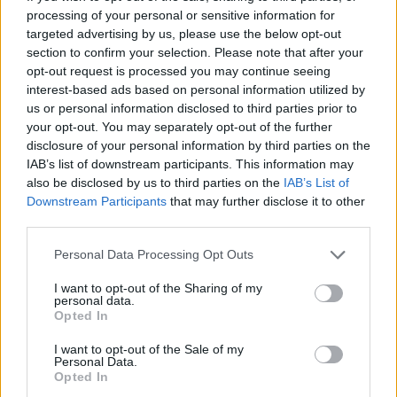
perpendiculaire qui mène au parking. Avancer de quelques
processing of your personal or sensitive information for
pas sur ladite allée pour trouver la borne après les arbres et
targeted advertising by us, please use the below opt-out
côté parking, sur la gauche de l'allée (à 15 mètres de la
section to confirm your selection. Please note that after your
rue). N.B. : Pour faire couler l'eau, tourner la molette droite
opt-out request is processed you may continue seeing
d'un quart de tour vers l'arrière, on entend aussitôt le bruit
interest-based ads based on personal information utilized by
du mécanisme et après un temps de latence l'eau coule. 2)
us or personal information disclosed to third parties prior to
En provenance d'Orbeil sur la D9 (il y a beaucoup de
your opt-out. You may separately opt-out of the further
circulation sur ce tronçon entre Orbeil et Issoire en raison
disclosure of your personal information by third parties on the
de la desserte de l'accès à l'autoroute A75 et de la Zone
IAB’s list of downstream participants. This information may
d'Activités Commerciales), suivre la direction ''Issoire
also be disclosed by us to third parties on the
IAB’s List of
centre'' (et pas ''centre historique'' qui mènerait à la gare
Downstream Participants
that may further disclose it to other
SNCF) : tout droit au premier rond-point (deuxième sortie),
third parties.
deuxième sortie sur le deuxième rond-point, traverser la
zone commerciale (il y a une bande cyclable sur une partie
Personal Data Processing Opt Outs
de l'itinéraire). Aux premiers feux tout droit, aux deuxièmes
feux (carrefour en T sur la D716) tourner à gauche (bande
I want to opt-out of the Sharing of my
cyclable). Environ 480 mètres après ces deuxièmes feux et
personal data.
peu après la Gendarmerie sise au rez-de-chaussée d'un
Opted In
immeuble côté gauche, traverser à gauche pour rejoindre la
I want to opt-out of the Sale of my
croisée des deux allées piétonnes : la ''promenade Valéry
Personal Data.
Giscard d'Estaing'' parallèle à la D716 et bordée d'arbres, et
Opted In
l'allée perpendiculaire qui mène au parking. On trouvera la