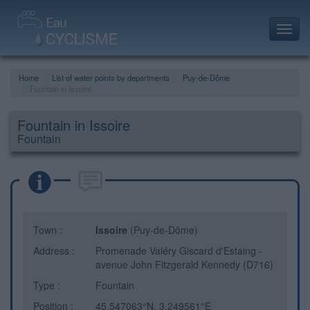
Toggl
navig
Home
List of water points by departments
Puy-de-Dôme
Fountain in Issoire
Fountain in Issoire
Fountain
Town :
Issoire
(Puy-de-Dôme)
Address :
Promenade Valéry Giscard d'Estaing -
avenue John Fitzgerald Kennedy (D716)
Type :
Fountain
Position :
45.547063°N, 3.249561°E