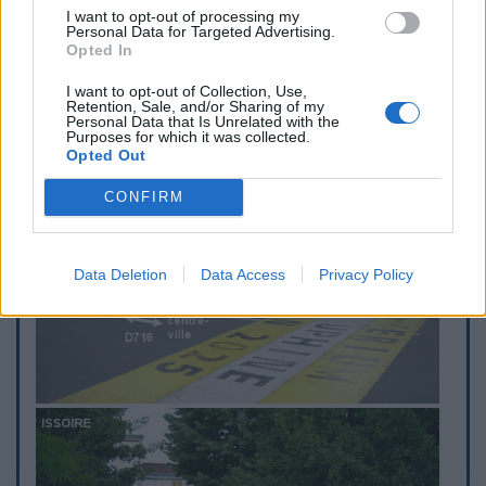
borne à gauche de cette dernière, près du parking.
I want to opt-out of processing my
Personal Data for Targeted Advertising.
Opted In
Visual cues
I want to opt-out of Collection, Use,
Retention, Sale, and/or Sharing of my
Personal Data that Is Unrelated with the
Purposes for which it was collected.
Opted Out
CONFIRM
Data Deletion
Data Access
Privacy Policy