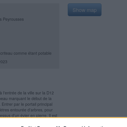
Show map
es Peyrousses
 écriteau comme étant potable
2023
 l'entrée de la ville sur la D12
neau marquant le début de la
 Entrer par le portail principal
ètres entourée d'arbres, pour
dessus d'un évier en pierre. Il est
u est potable. N.B. : Il n'y a
yrousses qui donne dans la partie