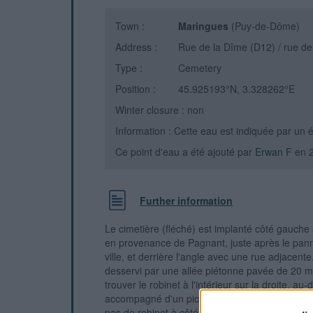
Town :
Maringues
(Puy-de-Dôme)
Address :
Rue de la Dîme (D12) / rue d
Type :
Cemetery
Position :
45.925193°N, 3.328262°E
Winter closure : non
Information : Cette eau est indiquée par un
Ce point d'eau a été ajouté par
Erwan F
en 
Further information
Le cimetière (fléché) est implanté côté gauche à
en provenance de Pagnant, juste après le pan
ville, et derrière l'angle avec une rue adjacente.
desservi par une allée piétonne pavée de 20 m
trouver le robinet à l'intérieur sur la droite, au-
accompagné d'un pictogramme indiquant que l'ea
pas de robinet à côté du portail sis rue des Pe