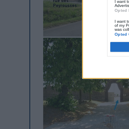
I want 
Advertis
Opted 
I want t
of my P
was col
Opted 