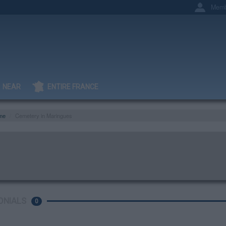
Memb
NEAR
ENTIRE FRANCE
me
Cemetery in Maringues
ONIALS
0