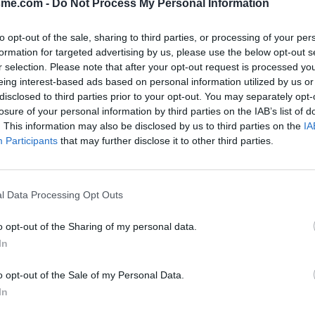
sme.com -
Do Not Process My Personal Information
uivre la direction de Saint-
vre ''toutes directions'' quand il
to opt-out of the sale, sharing to third parties, or processing of your per
3), sinon ''centre-ville''. On
Report an error
A
formation for targeted advertising by us, please use the below opt-out s
ôté droit le cimetière, qui ne se
r selection. Please note that after your opt-out request is processed y
 la route et masqué par ce qui le
eing interest-based ads based on personal information utilized by us or
disclosed to third parties prior to your opt-out. You may separately opt-
losure of your personal information by third parties on the IAB’s list of
. This information may also be disclosed by us to third parties on the
IA
Participants
that may further disclose it to other third parties.
l Data Processing Opt Outs
o opt-out of the Sharing of my personal data.
In
o opt-out of the Sale of my Personal Data.
In