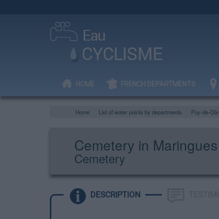
HOME
FRENCH DEPARTMENTS
Home
List of water points by departments
Puy-de-Dô
Cemetery in Maringues
Cemetery
DESCRIPTION
TESTIM