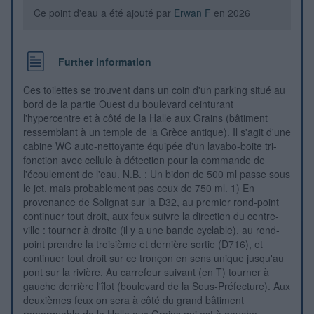
Ce point d'eau a été ajouté par
Erwan F
en 2026
Further information
Ces toilettes se trouvent dans un coin d'un parking situé au
bord de la partie Ouest du boulevard ceinturant
l'hypercentre et à côté de la Halle aux Grains (bâtiment
ressemblant à un temple de la Grèce antique). Il s'agit d'une
cabine WC auto-nettoyante équipée d'un lavabo-boite tri-
fonction avec cellule à détection pour la commande de
l'écoulement de l'eau. N.B. : Un bidon de 500 ml passe sous
le jet, mais probablement pas ceux de 750 ml. 1) En
provenance de Solignat sur la D32, au premier rond-point
continuer tout droit, aux feux suivre la direction du centre-
ville : tourner à droite (il y a une bande cyclable), au rond-
point prendre la troisième et dernière sortie (D716), et
continuer tout droit sur ce tronçon en sens unique jusqu'au
pont sur la rivière. Au carrefour suivant (en T) tourner à
gauche derrière l'îlot (boulevard de la Sous-Préfecture). Aux
deuxièmes feux on sera à côté du grand bâtiment