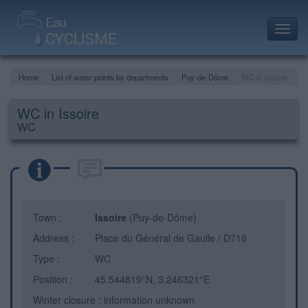
Toggl
navig
Home
List of water points by departments
Puy-de-Dôme
WC in Issoire
WC in Issoire
WC
Town :
Issoire
(Puy-de-Dôme)
Address :
Place du Général de Gaulle / D716
Type :
WC
Position :
45.544819°N, 3.246321°E
Winter closure : information unknown