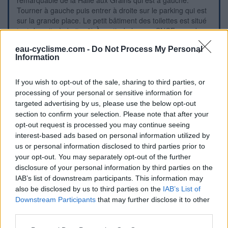
remarquable de la Halle aux Grains qui est à gauche.
Tourner à gauche puis entrer à droite sur le parking qui est
sur la grande place. Le petit bâtiment des toilettes est situé
tout de suite à droite. 2) À partir de la gare SNCF, prendre
l'avenue de la Gare en face puis au rond-point tourner à
eau-cyclisme.com -
Do Not Process My Personal
gauche (grand boulevard ceinturant l'hypercentre). Tourner
Information
dans la première à droite (rue des Fours, en sens unique,
c'est un raccourci) et rouler tout droit jusqu'aux feux où l'on
retrouve le boulevard ceinturant l'hypercentre. Tourner à
If you wish to opt-out of the sale, sharing to third parties, or
droite pour arriver aux feux suivants à côté de la Halle aux
processing of your personal or sensitive information for
Grains comme au point 1 et trouver les toilettes. P.S.: En
targeted advertising by us, please use the below opt-out
continuant dans le boulevard et en roulant toujours tout droit
section to confirm your selection. Please note that after your
on pourra beaucoup plus loin rejoindre la D713.
opt-out request is processed you may continue seeing
interest-based ads based on personal information utilized by
us or personal information disclosed to third parties prior to
Visual cues
your opt-out. You may separately opt-out of the further
disclosure of your personal information by third parties on the
IAB’s list of downstream participants. This information may
also be disclosed by us to third parties on the
IAB’s List of
Downstream Participants
that may further disclose it to other
third parties.