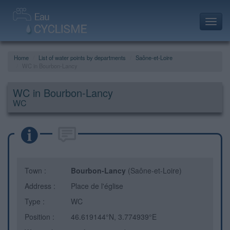
Toggl
navig
Home
List of water points by departments
Saône-et-Loire
WC in Bourbon-Lancy
WC in Bourbon-Lancy
WC
Town :
Bourbon-Lancy
(Saône-et-Loire)
Address :
Place de l'église
Type :
WC
Position :
46.619144°N, 3.774939°E