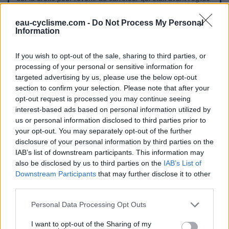
et en tournant à gauche (la flèche jaune de La Poste ne se
voit pas : elle est orientée face au sens opposé), on arrivera
eau-cyclisme.com -
Do Not Process My Personal
ensuite sur la D973 (suivre la direction de Digoin) et l'on
Information
pourra plus loin rejoindre la D979A pour prendre ensuite la
D192 direction Perrigny-sur-Loire ou la Voie Verte direction
If you wish to opt-out of the sale, sharing to third parties, or
Saint-Aubin-sur-Loire. P.S.2 : Il y a de nombreux sens
processing of your personal or sensitive information for
uniques en ville.
targeted advertising by us, please use the below opt-out
section to confirm your selection. Please note that after your
Visual cues
opt-out request is processed you may continue seeing
interest-based ads based on personal information utilized by
us or personal information disclosed to third parties prior to
your opt-out. You may separately opt-out of the further
disclosure of your personal information by third parties on the
IAB’s list of downstream participants. This information may
also be disclosed by us to third parties on the
IAB’s List of
Downstream Participants
that may further disclose it to other
third parties.
Personal Data Processing Opt Outs
I want to opt-out of the Sharing of my