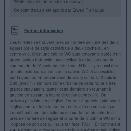
Winter closure : information unknown
Ce point d'eau a été ajouté par
Erwan F
en 2026
Further information
Ces toilettes se trouvent près de l'arrière de l'une des deux
églises (celle de style cathédrale à deux clochers), en
centre-ville. C'est une cabine WC autonettoyante dotée d'un
grand lavabo tri-fonction avec cellule à détection pour la
commande de l'écoulement de l'eau. N.B. : Il y a aussi des
urinoirs extérieurs au dos de la cabine WC et accessibles
par la gauche. En provenance de Grury sur la D42 puis la
D60 (avec 1,7 km hors zone urbaine de cette route à très
grande circulation), quitter cette dernière en tournant à
gauche en suivant la flèche direction centre-ville. On
arrivera plus loin vers l'église. Tourner à gauche juste avant
l'église pour en faire le tour sur cette voie en sens unique.
Le petit bâtiment des toilettes est sur le trottoir côté droit
près de l'arrière de l'église et la porte de la cabine WC est à
l'opposé de son dos qui nous fait face. P.S.1 : En continuant
sur la droite pour revenir au carrefour qui était avant l'église